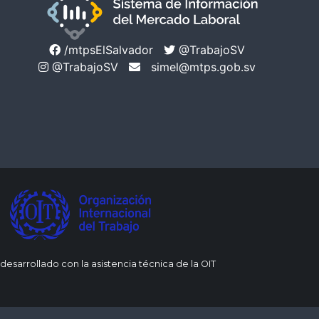
/mtpsElSalvador
@TrabajoSV
@TrabajoSV
simel@mtps.gob.sv
 desarrollado con la asistencia técnica de la OIT