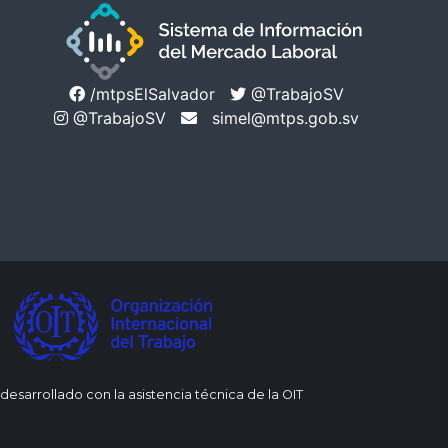
/mtpsElSalvador
@TrabajoSV
@TrabajoSV
simel@mtps.gob.sv
 desarrollado con la asistencia técnica de la OIT